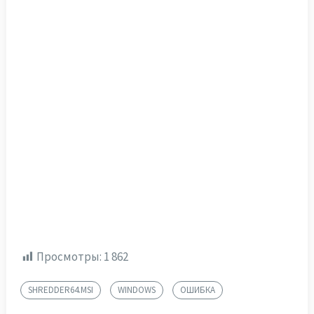
Просмотры:
1 862
SHREDDER64.MSI
WINDOWS
ОШИБКА