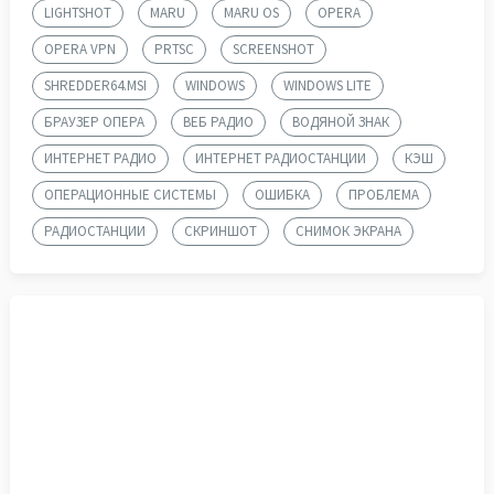
LIGHTSHOT
MARU
MARU OS
OPERA
OPERA VPN
PRTSC
SCREENSHOT
SHREDDER64.MSI
WINDOWS
WINDOWS LITE
БРАУЗЕР ОПЕРА
ВЕБ РАДИО
ВОДЯНОЙ ЗНАК
ИНТЕРНЕТ РАДИО
ИНТЕРНЕТ РАДИОСТАНЦИИ
КЭШ
ОПЕРАЦИОННЫЕ СИСТЕМЫ
ОШИБКА
ПРОБЛЕМА
РАДИОСТАНЦИИ
СКРИНШОТ
СНИМОК ЭКРАНА