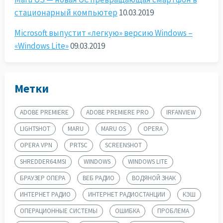
стационарный компьютер
10.03.2019
Microsoft выпустит «легкую» версию Windows –
«Windows Lite»
09.03.2019
Метки
ADOBE PREMIERE
ADOBE PREMIERE PRO
IRFANVIEW
LIGHTSHOT
MARU
MARU OS
OPERA
OPERA VPN
PRTSC
SCREENSHOT
SHREDDER64.MSI
WINDOWS
WINDOWS LITE
БРАУЗЕР ОПЕРА
ВЕБ РАДИО
ВОДЯНОЙ ЗНАК
ИНТЕРНЕТ РАДИО
ИНТЕРНЕТ РАДИОСТАНЦИИ
КЭШ
ОПЕРАЦИОННЫЕ СИСТЕМЫ
ОШИБКА
ПРОБЛЕМА